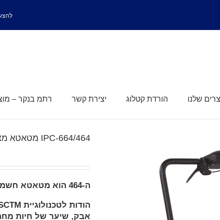
להצעת
רים שלנו
הורדת קטלוג
יצירת קשר
רתמ בנקר – מוצר
IPC-664/464 מטאטא מצברים לשטיחים
ה-464 הוא מטאטא חשמלי, אידיאלי לשימוש פנימי ולניקוי משטחים
אבק, שיער של חיות מחמ