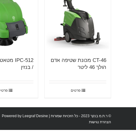
CT-46 מכונת שטיפה אדם
IPC-512 מ
הולך 46 ליטר
/ בנזין
פרטים
פרטי
© ר.ת.מ בנקר 2023 - כל הזכויות שמורות | Powered by
Leegraf Desine
הצהרת נגישות