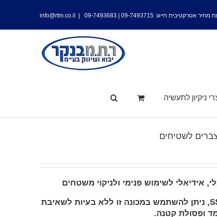
 מחיר אטרקטיבית חייגו:
09-7493715
|
09-7493683
|
info@rtm.co.il
י ניקיון לתעשיה
הודות לטכנולוגיית SSCTM, ניתן להשתמש במכונה זו ללא בעיות לשאיבת
ד ופסולת קטנה.