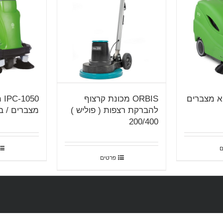
טאטא מצברים
ORBIS מכונת קרצוף
50
להברקת רצפות ( פוליש )
מצברים / בנ
200/400
ם
פרטים